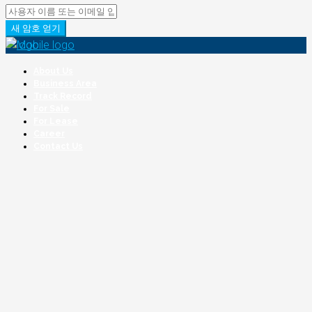
새 암호 얻기
About Us
Business Area
Track Record
For Sale
For Lease
Career
Contact Us